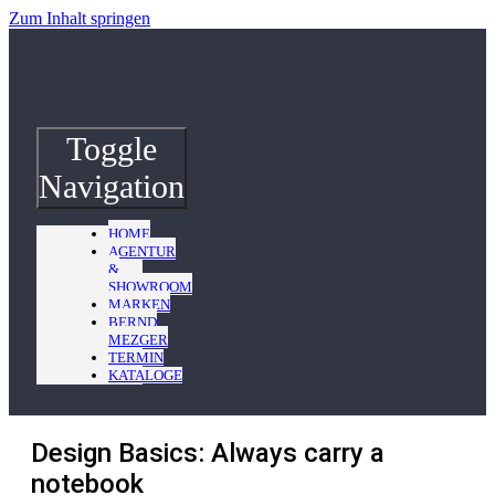
Zum Inhalt springen
Toggle
Navigation
HOME
AGENTUR
&
SHOWROOM
MARKEN
BERND
MEZGER
TERMIN
KATALOGE
Design Basics: Always carry a
notebook