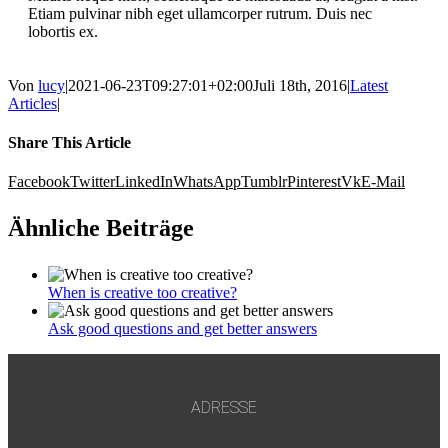
Etiam pulvinar nibh eget ullamcorper rutrum. Duis nec
lobortis ex.
Von
lucy
|
2021-06-23T09:27:01+02:00
Juli 18th, 2016
|
Latest
Articles
|
Share This Article
Facebook
Twitter
LinkedIn
WhatsApp
Tumblr
Pinterest
Vk
E-Mail
Ähnliche Beiträge
When is creative too creative?
Ask good questions and get better answers
ADRESSE