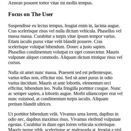
Aenean posuere tortor vitae mi mollis tempus.
Focus on The User
Suspendisse eu lectus tempus, feugiat enim in, lacinia augue.
Cras scelerisque risus vel nulla dictum vehicula. Phasellus vel
massa massa. Curabitur a turpis vitae ipsum tempor varius.
Etiam iaculis purus vitae velit blandit posuere. Cras
scelerisque volutpat bibendum. Donec a justo sapien.
Phasellus condimentum volutpat ex eget consectetur. Mauris
vulputate aliquet commodo. Aliquam dictum tristique risus vel
cursus.
Nulla sit amet nunc massa. Praesent sed est pellentesque,
varius tellus non, efficitur nisi. Sed sit amet purus in odio
varius tincidunt. Mauris ut ante lobortis, elementum orci
efficitur, bibendum leo. Nulla fringilla porttitor congue. Nunc
ac semper sapien, a lobortis augue. Morbi ullamcorper erat vel
nunc euismod, at condimentum turpis iaculis. Aliquam
pretium blandit ultrices.
Ut porttitor bibendum velit. Vivamus urna lorem, dapibus in
odio nec, dapibus maximus risus. Vivamus eleifend vulputate
egestas. Curabitur in diam eget lorem vehicula scelerisque.
Mauris neque nibh, scelerisque ac malesuada at, feugiat a nisl.