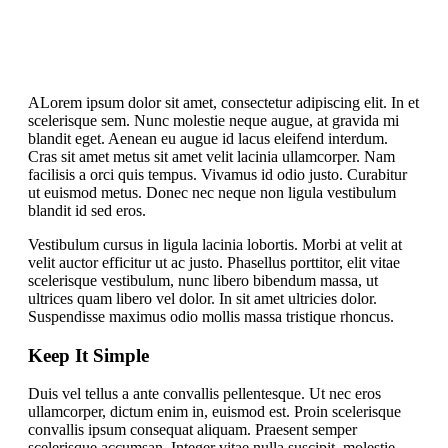
A
Lorem ipsum dolor sit amet, consectetur adipiscing elit. In et
scelerisque sem. Nunc molestie neque augue, at gravida mi
blandit eget. Aenean eu augue id lacus eleifend interdum.
Cras sit amet metus sit amet velit lacinia ullamcorper. Nam
facilisis a orci quis tempus. Vivamus id odio justo. Curabitur
ut euismod metus. Donec nec neque non ligula vestibulum
blandit id sed eros.
Vestibulum cursus in ligula lacinia lobortis. Morbi at velit at
velit auctor efficitur ut ac justo. Phasellus porttitor, elit vitae
scelerisque vestibulum, nunc libero bibendum massa, ut
ultrices quam libero vel dolor. In sit amet ultricies dolor.
Suspendisse maximus odio mollis massa tristique rhoncus.
Keep It Simple
Duis vel tellus a ante convallis pellentesque. Ut nec eros
ullamcorper, dictum enim in, euismod est. Proin scelerisque
convallis ipsum consequat aliquam. Praesent semper
scelerisque accumsan. Integer vitae nulla suscipit, molestie